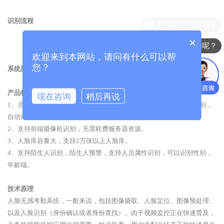
识别流程
支持二次开发吗？
×
你们是怎么收费的呢？
欢迎来到本网站，请问有什么可以帮
您？
系统架构
产品特点
现在咨询
稍后再说
1、员工打卡体验度好，无需主动打卡，无感考勤，经过时候自动识别，
自动记录考勤时间。
2、支持前端摄像机识别，无需耗费服务器资源。
3、人脸库容量大，支持2万张以上人脸库。
4、支持陌生人识别，陌生人预警，支持人员属性识别，可以识别性别，
年龄端。
技术原理
人脸无感考勤系统，一般来说，包括图像摄取、人脸定位、图像预处理、
以及人脸识别（身份确认或者身份查找）。由于视频监控正在快速普及，